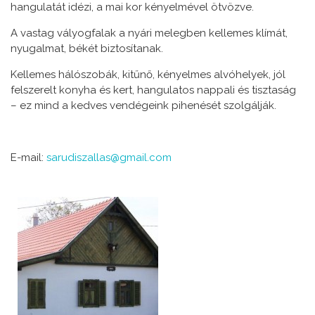
hangulatát idézi, a mai kor kényelmével ötvözve.
A vastag vályogfalak a nyári melegben kellemes klímát,
nyugalmat, békét biztosítanak.
Kellemes hálószobák, kitűnő, kényelmes alvóhelyek, jól
felszerelt konyha és kert, hangulatos nappali és tisztaság
– ez mind a kedves vendégeink pihenését szolgálják.
E-mail:
sarudiszallas@gmail.com