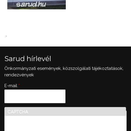
Sarud hírlevél
Önkormányzati események, közszolgálati tájékoztatások,
rendezvények
E-mail
*
CAPTCHA
Ez a kérdés teszteli, hogy vajon ember-e a látogató,
valamint megelőzi az automatikus kéretlen üzenetek