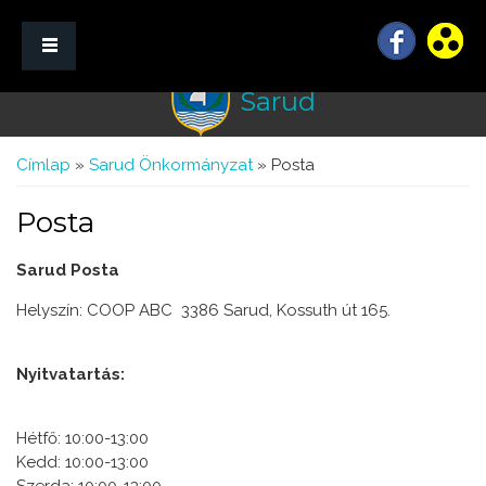
Sarud
☰ Menü
Jelenlegi hely
Címlap
»
Sarud Önkormányzat
» Posta
Posta
Sarud Posta
Helyszín: COOP ABC 3386 Sarud, Kossuth út 165.
Nyitvatartás:
Hétfő: 10:00-13:00
Kedd: 10:00-13:00
Szerda: 10:00-13:00