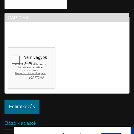
CAPTCHA
Ez a kérdés teszteli, hogy vajon ember-e a látogató,
valamint megelőzi az automatikus kéretlen üzenetek
beküldését.
Előző kiadások