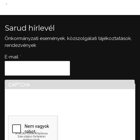
Sarud hírlevél
Önkormányzati események, közszolgálati tájékoztatások,
rendezvények
E-mail
*
CAPTCHA
Ez a kérdés teszteli, hogy vajon ember-e a látogató,
valamint megelőzi az automatikus kéretlen üzenetek
beküldését.