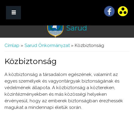
Sarud
☰ Menü
Jelenlegi hely
Címlap
»
Sarud Önkormányzat
» Közbiztonság
Közbiztonság
A közbiztonság a társadalom egészének, valamint az
egyes személyek és vagyontárgyak biztonságának és
védelmének állapota. A közbiztonság a köztereken,
közintézményekben és más közösségi helyeken
érvényesül, hogy az emberek biztonságban érezhessék
magukat a mindennapi életük során.