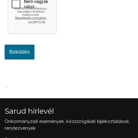
Sarud hírlevél
Önkormányzati események, közszolgálati tájékoztatások,
rendezvények