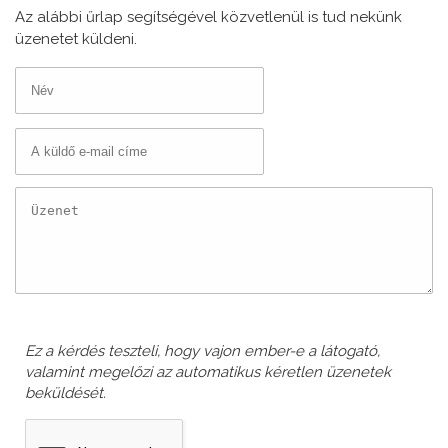
Az alábbi űrlap segítségével közvetlenül is tud nekünk
üzenetet küldeni.
Név
*
E-mail cím
*
Üzenet
*
Ez a kérdés teszteli, hogy vajon ember-e a látogató,
valamint megelőzi az automatikus kéretlen üzenetek
beküldését.