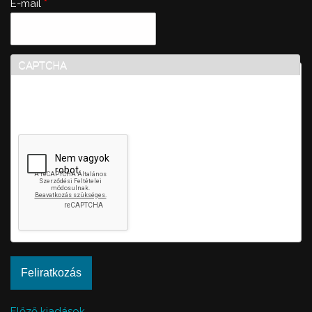
E-mail
*
CAPTCHA
Ez a kérdés teszteli, hogy vajon ember-e a látogató,
valamint megelőzi az automatikus kéretlen üzenetek
beküldését.
Előző kiadások