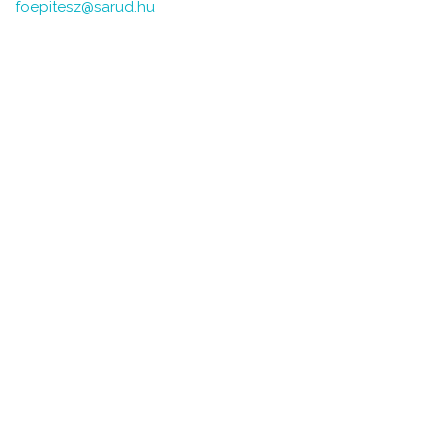
foepitesz@sarud.hu