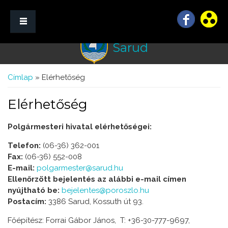
Sarud
☰ Menü
Jelenlegi hely
Címlap
» Elérhetőség
Elérhetőség
Polgármesteri hivatal elérhetőségei:
Telefon:
(06-36) 362-001
Fax:
(06-36) 552-008
E-mail:
polgarmester@sarud.hu
Ellenőrzött bejelentés az alábbi e-mail címen
nyújtható be:
bejelentes@poroszlo.hu
Postacím:
3386 Sarud, Kossuth út 93.
Főépítész: Forrai Gábor János, T: +36-30-777-9697​,