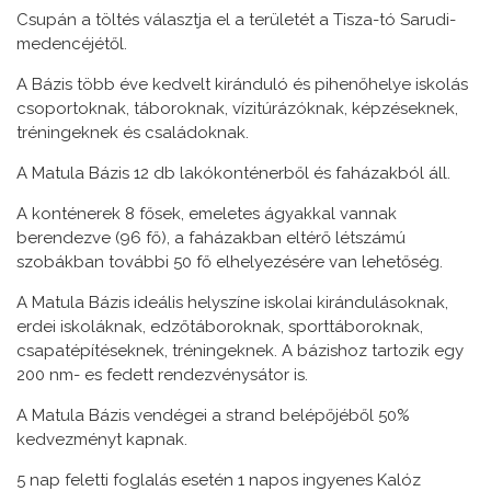
Csupán a töltés választja el a területét a Tisza-tó Sarudi-
medencéjétől.
A Bázis több éve kedvelt kiránduló és pihenőhelye iskolás
csoportoknak, táboroknak, vízitúrázóknak, képzéseknek,
tréningeknek és családoknak.
A Matula Bázis 12 db lakókonténerből és faházakból áll.
A konténerek 8 fősek, emeletes ágyakkal vannak
berendezve (96 fő), a faházakban eltérő létszámú
szobákban további 50 fő elhelyezésére van lehetőség.
A Matula Bázis ideális helyszíne iskolai kirándulásoknak,
erdei iskoláknak, edzőtáboroknak, sporttáboroknak,
csapatépítéseknek, tréningeknek. A bázishoz tartozik egy
200 nm- es fedett rendezvénysátor is.
A Matula Bázis vendégei a strand belépőjéből 50%
kedvezményt kapnak.
5 nap feletti foglalás esetén 1 napos ingyenes Kalóz