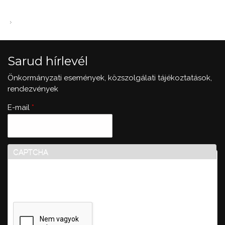
Sarud hírlevél
Önkormányzati események, közszolgálati tájékoztatások,
rendezvények
E-mail
*
CAPTCHA
Ez a kérdés teszteli, hogy vajon ember-e a látogató,
valamint megelőzi az automatikus kéretlen üzenetek
beküldését.