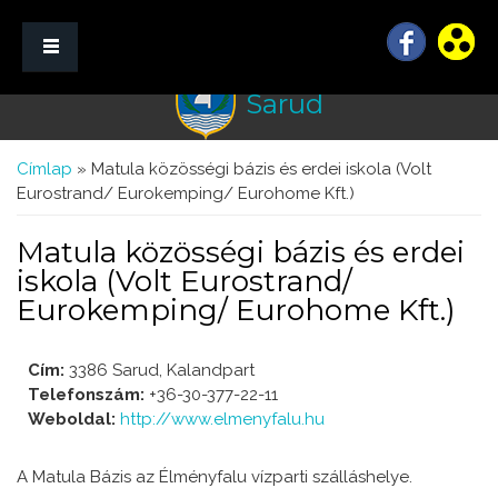
Sarud
☰ Menü
Jelenlegi hely
Címlap
» Matula közösségi bázis és erdei iskola (Volt
Eurostrand/ Eurokemping/ Eurohome Kft.)
Matula közösségi bázis és erdei
iskola (Volt Eurostrand/
Eurokemping/ Eurohome Kft.)
Cím:
3386 Sarud, Kalandpart
Telefonszám:
+36-30-377-22-11
Weboldal:
http://www.elmenyfalu.hu
A Matula Bázis az Élményfalu vízparti szálláshelye.