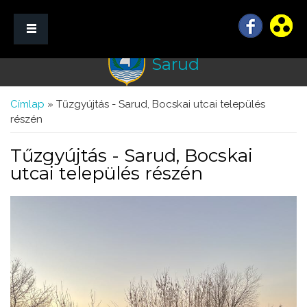
Sarud
☰ Menü
Jelenlegi hely
Címlap
» Tűzgyújtás - Sarud, Bocskai utcai település
részén
Tűzgyújtás - Sarud, Bocskai
utcai település részén