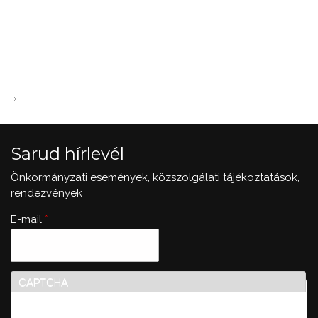
Sarud hírlevél
Önkormányzati események, közszolgálati tájékoztatások,
rendezvények
E-mail
*
CAPTCHA
Ez a kérdés teszteli, hogy vajon ember-e a látogató,