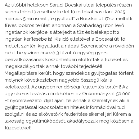
Az utóbbi hetekben Sarud, Bocskai utcai település részén
sajnos több tűzesethez kellet tűzoltókat riasztani! 2025.
március 5.-én ismét „felgyulladt” a Bocskai út 17.sz. melletti
füves, bokros terület, ahonnan a Szabadság úton levő
ingatlanok kertjébe is átterjedt a tűz és belekapott 2
ingatlan kerítésébe is!
Kis idő elteltével a Bocskai úti tó
mellett szintén kigyulladt a nádas! Szerencsére a rövididőn
belül helyszínre érkező 3 tűzoltó egység gyors
beavatkozásának köszönhetően eloltották a tüzeket és
megakadályozták annak további terjedését!
Megállapításra került, hogy szándékos gyújtogatás történt,
melynek következtében nagyobb összegű kár is
keletkezett. Az ügyben rendőrségi feljelentés történt! Az
ügy sikeres lezárása érdekében az Önkormányzat 50.000,-
Ft nyomravezetői díjat ajánl fel annak a személynek aki a
gyújtogatással kapcsolatban hiteles információval tud
szolgálni és az elkövető/k felderítése sikerrel jár! Kérem a
lakosság együttműködését, akadályozzuk meg közösen a
tűzeseteket!