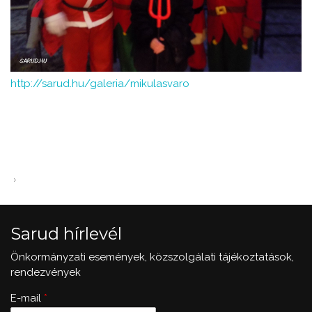
http://sarud.hu/galeria/mikulasvaro
Sarud hírlevél
Önkormányzati események, közszolgálati tájékoztatások,
rendezvények
E-mail
*