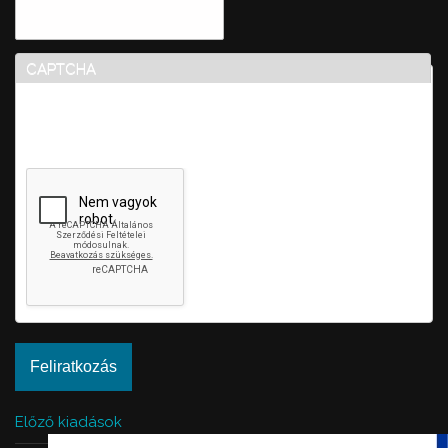
CAPTCHA
Ez a kérdés teszteli, hogy vajon ember-e a látogató,
valamint megelőzi az automatikus kéretlen üzenetek
beküldését.
Előző kiadások