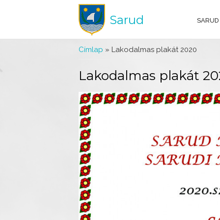
Sarud
SARUD
Jelenlegi hely
Címlap
» Lakodalmas plakát 2020
Lakodalmas plakát 2