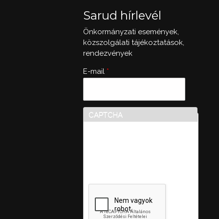
Sarud hírlevél
Önkormányzati események,
közszolgálati tájékoztatások,
rendezvények
E-mail
*
CAPTCHA
Ez a kérdés teszteli, hogy
vajon ember-e a látogató,
valamint megelőzi az
automatikus kéretlen
üzenetek beküldését.