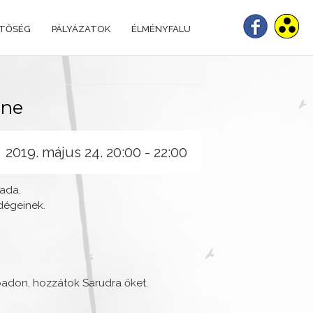
ETŐSÉG
PÁLYÁZATOK
ÉLMÉNYFALU
ene
2019. május 24.
20:00
-
22:00
ada.
dégeinek.
padon, hozzátok Sarudra őket.