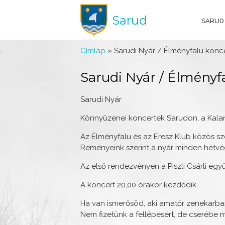
Sarud
SARUD
Jelenlegi hely
Címlap
» Sarudi Nyár / Élményfalu konce
Sarudi Nyár / Élményfa
Sarudi Nyár
Könnyűzenei koncertek Sarudon, a Kala
Az Élményfalu és az Eresz Klub közös s
Reményeink szerint a nyár minden hétvé
Az első rendezvényen a Piszli Csárli egy
A koncert 20,00 órakor kezdődik.
Ha van ismerősöd, aki amatőr zenekarba
Nem fizetünk a fellépésért, de cseréb