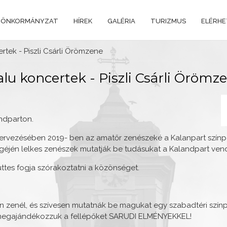
 ÖNKORMÁNYZAT
HÍREK
GALÉRIA
TURIZMUS
ELÉRH
rtek - Piszli Csárli Örömzene
lu koncertek - Piszli Csárli Örömz
ndparton.
zervezésében 2019- ben az amatőr zenészeké a Kalanpart színp
géjén lelkes zenészek mutatják be tudásukat a Kalandpart ven
üttes fogja szórakoztatni a közönséget.
n zenél, és szívesen mutatnák be magukat egy szabadtéri szín
e megajándékozzuk a fellépőket SARUDI ELMÉNYEKKEL!