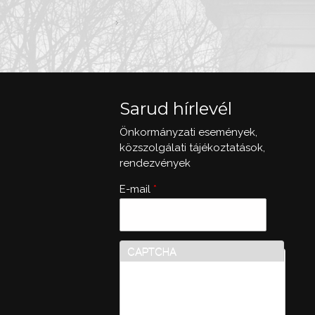
Sarud hírlevél
Önkormányzati események,
közszolgálati tájékoztatások,
rendezvények
E-mail
*
CAPTCHA
Ez a kérdés teszteli, hogy
vajon ember-e a látogató,
valamint megelőzi az