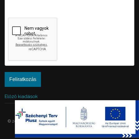
valamint megelőzi az automatikus kéretlen üzenetek
beküldését.
Előző kiadások
ÁNYK
Adatkezelés
© 2026 Sarud. Minden jog fenntartva. | Fejlesztő:
ASIG Informatika
|
Belépés