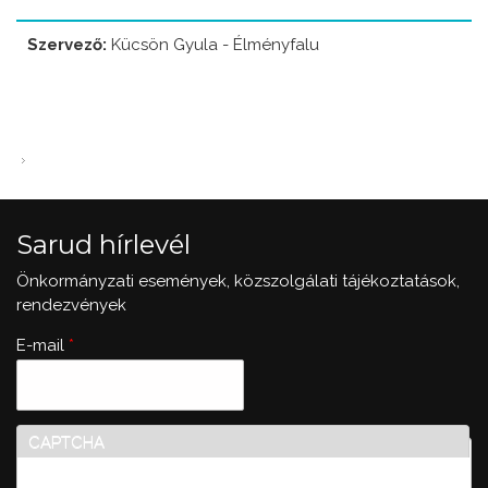
Szervező:
Kücsön Gyula - Élményfalu
Sarud hírlevél
Önkormányzati események, közszolgálati tájékoztatások,
rendezvények
E-mail
*
CAPTCHA
Ez a kérdés teszteli, hogy vajon ember-e a látogató,