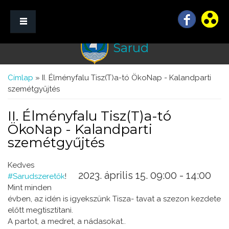
Sarud
☰ Menü
Jelenlegi hely
Címlap
» II. Élményfalu Tisz(T)a-tó ÖkoNap - Kalandparti
szemétgyűjtés
II. Élményfalu Tisz(T)a-tó
ÖkoNap - Kalandparti
szemétgyűjtés
Kedves
2023. április 15.
09:00
-
14:00
#Sarudszeretők
!
Mint minden
évben, az idén is igyekszünk Tisza- tavat a szezon kezdete
előtt megtisztítani.
A partot, a medret, a nádasokat..