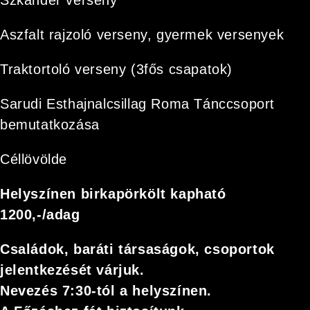
Szkander verseny
Aszfalt rajzoló verseny, gyermek versenyek
Traktortoló verseny (3fős csapatok)
Sarudi Esthajnalcsillag Roma Tánccsoport
bemutatkozása
Céllövölde
Helyszínen birkapörkölt kapható
1200,-/adag
Családok, baráti társaságok, csoportok
jelentkezését várjuk.
Nevezés 7:30-tól a helyszínen.